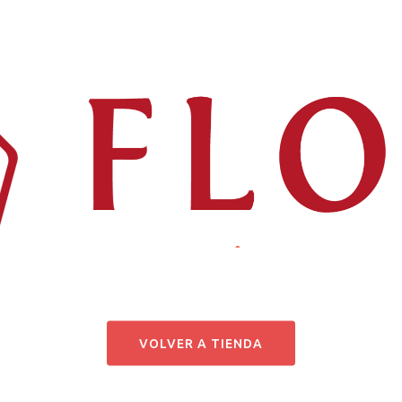
_
.
VOLVER A TIENDA