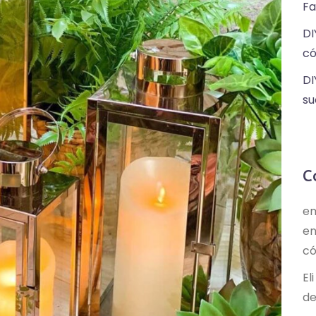
Fa
DI
có
DI
su
C
em
e
có
Eli
de