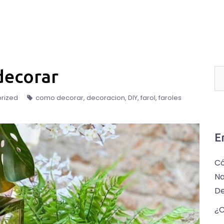
 decorar
rized
como decorar
decoracion
DIY
farol
faroles
E
Có
Na
D
¿C