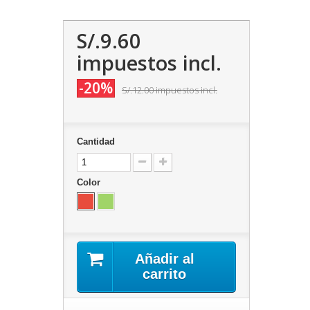
S/.9.60
impuestos incl.
-20%
S/.12.00
impuestos incl.
Cantidad
Color
Añadir al
carrito