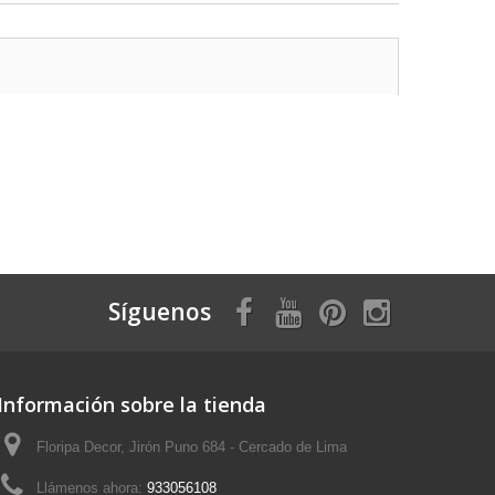
Síguenos
Información sobre la tienda
Floripa Decor, Jirón Puno 684 - Cercado de Lima
Llámenos ahora:
933056108