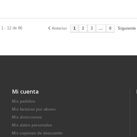
1 - 12 de 86
Anterior
1
2
3
...
8
Siguiente
Mi cuenta
Mis pedidos
Mis facturas por abono
Mis direcciones
Mis datos personales
Mis cupones de descuento