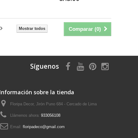
Mostrar todos
Comparar (
0
)
Síguenos
Información sobre la tienda
Floripa Decor, Jirón Puno 684 - Cercado de Lima
Llámenos ahora:
933056108
Email:
floripadeco@gmail.com