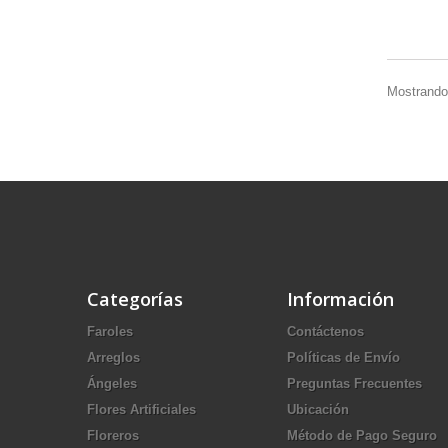
Mostrando 
Categorías
Información
Faroles
Contáctenos
Arreglos
Políticas de Envío
Ángeles
Preguntas Frecuentes
Flores Artificiales
Ubicación
Floreros
Método de Pago Seguro