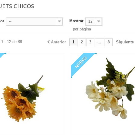
ETS CHICOS
por
Mostrar
--
12
por página
1 - 12 de 86
Anterior
1
2
3
...
8
Siguiente
NUEVO