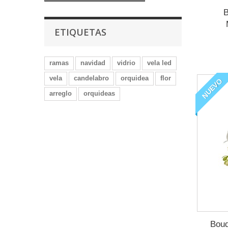
B
ETIQUETAS
ramas
navidad
vidrio
vela led
vela
candelabro
orquidea
flor
NUEVO
arreglo
orquideas
Bouq